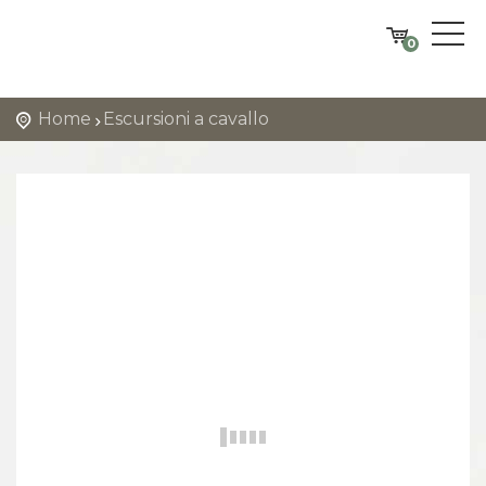
0
Home
Escursioni a cavallo