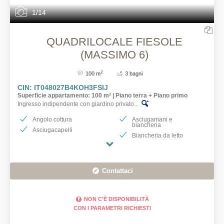
1/14
QUADRILOCALE FIESOLE
(MASSIMO 6)
2
100 m
3 bagni
CIN: IT048027B4KOH3FSIJ
Superficie appartamento: 100 m² | Piano terra + Piano primo
Ingresso indipendente con giardino privato...
Angolo cottura
Asciugamani e
biancheria
Asciugacapelli
Biancheria da letto
Contattaci
NON C'È DISPONIBILITÀ
CON I PARAMETRI RICHIESTI