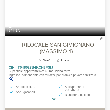
1/8
TRILOCALE SAN GIMIGNANO
(MASSIMO 4)
2
60 m
2 bagni
CIN: IT048027B4KOH3FSIJ
Superficie appartamento: 60 m² | Piano terra
Ingresso indipendente con terrazza panoramica privata attrezzata...
Angolo cottura
Asciugamani e
biancheria
Asciugacapelli
Biancheria da letto